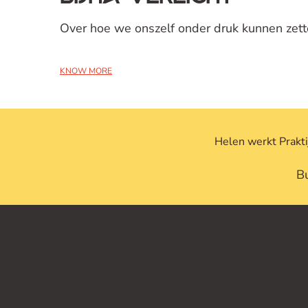
Over hoe we onszelf onder druk kunnen zet
KNOW MORE
Helen
werkt
Prakti
Bu