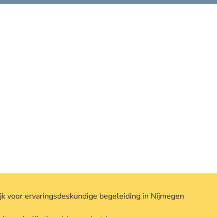
COACHING
MARKETING
jk voor
ervaringsdeskundige begeleiding in Nijmegen